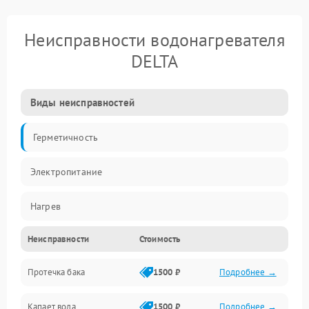
Неисправности водонагревателя
DELTA
Виды неисправностей
Герметичность
Электропитание
Нагрев
Неисправности
Стоимость
Датчики
Протечка бака
1500 ₽
Подробнее →
Механика
Капает вода
1500 ₽
Подробнее →