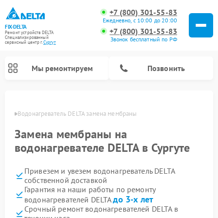
+7 (800) 301-55-83
Ежедневно, с 10:00 до 20:00
FIX-DELTA
+7 (800) 301-55-83
Ремонт устройств DELTA
Специализированный
Звонок бесплатный по РФ
cервисный центр г.
Сургут
Мы ремонтируем
Позвонить
ргуте
Водонагреватель DELTA замена мембраны
Замена мембраны на
Ремонт инвалидных колясок DELTA
водонагревателе DELTA в Сургуте
Привезем и увезем водонагреватель DELTA
собственной доставкой
Гарантия на наши работы по ремонту
до 3-х лет
водонагревателей DELTA
Срочный ремонт водонагревателей DELTA в