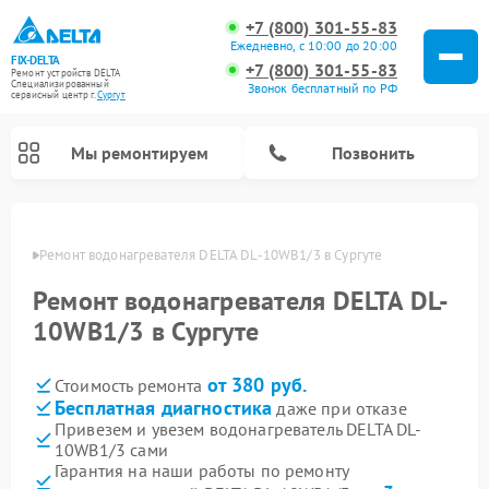
+7 (800) 301-55-83
Ежедневно, с 10:00 до 20:00
FIX-DELTA
+7 (800) 301-55-83
Ремонт устройств DELTA
Специализированный
Звонок бесплатный по РФ
cервисный центр г.
Сургут
Мы ремонтируем
Позвонить
ргуте
Ремонт водонагревателя DELTA DL-10WB1/3 в Сургуте
Ремонт водонагревателя DELTA DL-
Ремонт инвалидных колясок DELTA
10WB1/3 в Сургуте
от 380 руб.
Стоимость ремонта
Бесплатная диагностика
даже при отказе
Привезем и увезем водонагреватель DELTA DL-
10WB1/3 сами
Гарантия на наши работы по ремонту