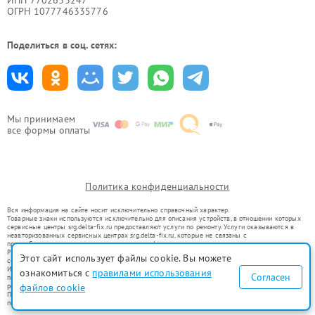
ИНН 7702633247
ОГРН 1077746335776
Поделиться в соц. сетях:
Мы принимаем
все формы оплаты
Политика конфиденциальности
Вся информация на сайте носит исключительно справочный характер.
Товарные знаки используются исключительно для описания устройств, в отношении которых
сервисные центры srg.delta-fix.ru предоставляют услуги по ремонту. Услуги оказываются в
неавторизованных сервисных центрах srg.delta-fix.ru, которые не связаны с
правообладателями товарных знаков или их официальными представителями.
Ремонт осуществляется для устройств, уже введенных в гражданский оборот в соответствии
Этот сайт использует файлы cookie. Вы можете
со статьей 1487 ГК РФ.
Использование товарных знаков не преследует цели индивидуализации услуг или введения
ознакомиться с
правилами использования
Согласен
потребителей в заблуждение, а служит для информирования о предоставляемых услугах по
ремонту техники указанных брендов.
файлов cookie
Представленная на сайте информация не является публичной офертой, определяемой
положениями Статьи 437(2) Гражданского кодекса РФ