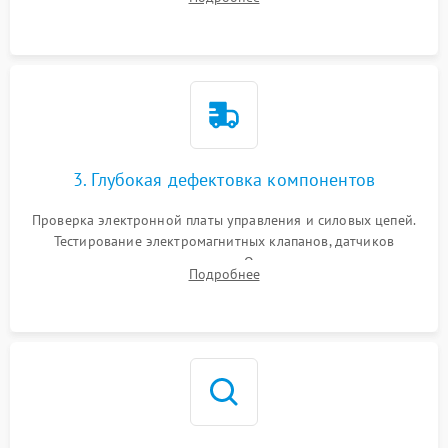
Промывка дренажных каналов и фильтров с использованием
специализированной химии.
3. Глубокая дефектовка компонентов
Проверка электронной платы управления и силовых цепей.
Тестирование электромагнитных клапанов, датчиков
температуры и расходомера. Оценка степени износа
Подробнее
жерновов кофемолки, уплотнительных колец гидросистемы
и шестерней редуктора.