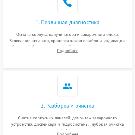
1. Первичная диагностика
Осмотр корпуса, капучинатора и заварочного блока.
Включение аппарата, проверка кодов ошибок и индикации.
Оценка работы помпы, термоблока и кофемолки на слух.
Подробнее
Измерение температуры и давления воды для выявления
локализации поломки.
2. Разборка и очистка
Снятие корпусных панелей, демонтаж заварочного
устройства, диспенсера и гидросистемы. Глубокая очистка
внутренних узлов от кофейных масел, жмыха и накипи.
Подробнее