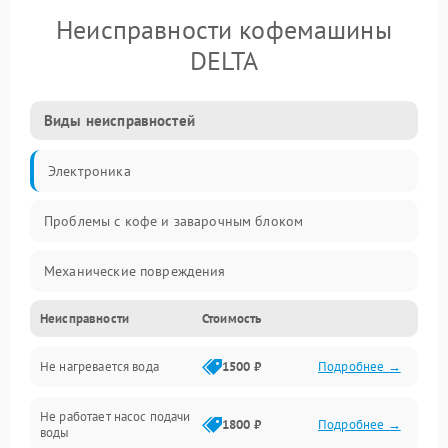
Неисправности кофемашины
DELTA
Виды неисправностей
Электроника
Проблемы с кофе и заварочным блоком
Механические повреждения
Неисправности
Стоимость
Прочие неисправности
Не нагревается вода
1500 ₽
Подробнее →
Включение и работа
Не работает насос подачи
Проблемы с водой
1800 ₽
Подробнее →
воды