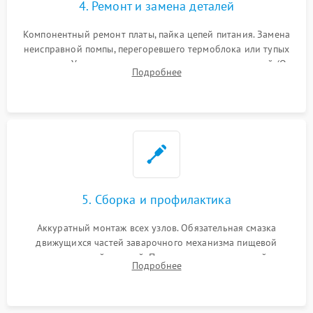
4. Ремонт и замена деталей
Компонентный ремонт платы, пайка цепей питания. Замена
неисправной помпы, перегоревшего термоблока или тупых
жерновов. Установка новых силиконовых уплотнителей (O-
Подробнее
ring) и тефлоновых трубок для надежного устранения
протечек.
5. Сборка и профилактика
Аккуратный монтаж всех узлов. Обязательная смазка
движущихся частей заварочного механизма пищевой
силиконовой смазкой. Проведение программной
Подробнее
декальцинации и очистки системы от кофейных масел.
Надежная фиксация всех соединений.