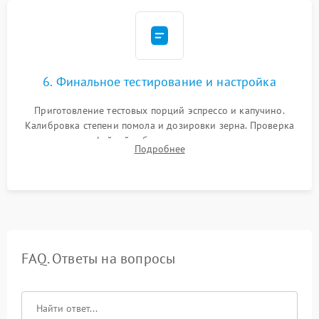
6. Финальное тестирование и настройка
Приготовление тестовых порций эспрессо и капучино.
Калибровка степени помола и дозировки зерна. Проверка
плотности кофейной таблетки, температуры напитка и
Подробнее
качества молочной пены. Контроль отсутствия посторонних
шумов и протечек.
FAQ. Ответы на вопросы