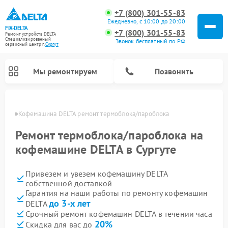
+7 (800) 301-55-83
Ежедневно, с 10:00 до 20:00
FIX-DELTA
+7 (800) 301-55-83
Ремонт устройств DELTA
Специализированный
Звонок бесплатный по РФ
cервисный центр г.
Сургут
Мы ремонтируем
Позвонить
ргуте
Кофемашина DELTA ремонт термоблока/пароблока
Ремонт термоблока/пароблока на
кофемашине DELTA в Сургуте
Ремонт водонагревателей DELTA
Ремонт инвалидных колясок DELTA
Привезем и увезем кофемашину DELTA
собственной доставкой
Гарантия на наши работы по ремонту кофемашин
до 3-х лет
DELTA
Срочный ремонт кофемашин DELTA в течении часа
20%
Скидка для вас до