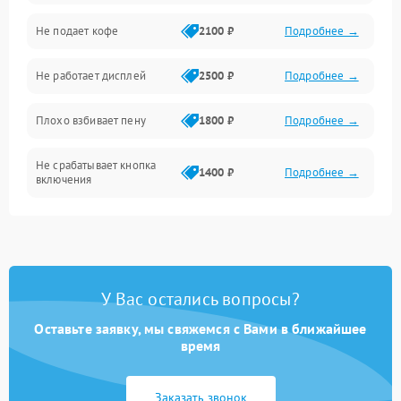
Проблемы с капучинатором и паром
Не подает кофе
2100 ₽
Подробнее →
Управление и электроника
Не работает дисплей
2500 ₽
Подробнее →
Программное обеспечение
Плохо взбивает пену
1800 ₽
Подробнее →
Не срабатывает кнопка
1400 ₽
Подробнее →
включения
Запах гари при работе
1800 ₽
Подробнее →
Постоянные сбои в работе
1500 ₽
Подробнее →
У Вас остались вопросы?
Оставьте заявку, мы свяжемся с Вами в ближайшее
время
Заказать звонок