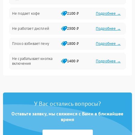
Проблемы с капучинатором и паром
Не подает кофе
2100 ₽
Подробнее →
Управление и электроника
Не работает дисплей
2500 ₽
Подробнее →
Программное обеспечение
Плохо взбивает пену
1800 ₽
Подробнее →
Не срабатывает кнопка
1400 ₽
Подробнее →
включения
Запах гари при работе
1800 ₽
Подробнее →
Постоянные сбои в работе
1500 ₽
Подробнее →
У Вас остались вопросы?
Оставьте заявку, мы свяжемся с Вами в ближайшее
время