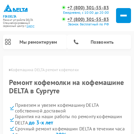
+7 (800) 301-55-83
Ежедневно, с 10:00 до 20:00
FIX-DELTA
+7 (800) 301-55-83
Ремонт устройств DELTA
Специализированный
Звонок бесплатный по РФ
cервисный центр г.
Сургут
Мы ремонтируем
Позвонить
ргуте
Кофемашина DELTA ремонт кофемолки
Ремонт кофемолки на кофемашине
Ремонт водонагревателей DELTA
Ремонт инвалидных колясок DELTA
DELTA в Сургуте
Привезем и увезем кофемашину DELTA
собственной доставкой
Гарантия на наши работы по ремонту кофемашин
до 3-х лет
DELTA
Срочный ремонт кофемашин DELTA в течении часа