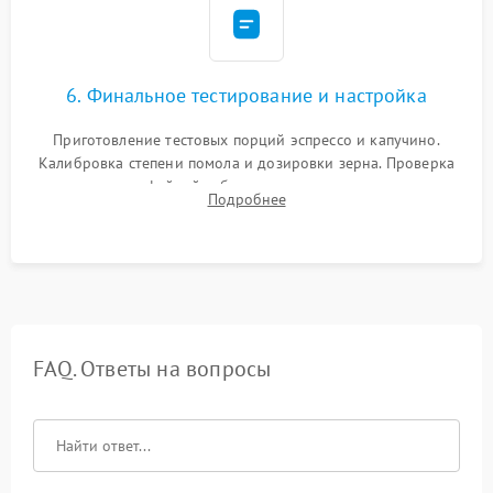
6. Финальное тестирование и настройка
Приготовление тестовых порций эспрессо и капучино.
Калибровка степени помола и дозировки зерна. Проверка
плотности кофейной таблетки, температуры напитка и
Подробнее
качества молочной пены. Контроль отсутствия посторонних
шумов и протечек.
FAQ. Ответы на вопросы