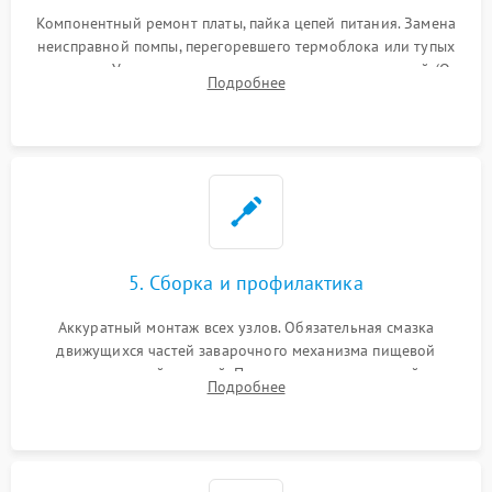
Компонентный ремонт платы, пайка цепей питания. Замена
неисправной помпы, перегоревшего термоблока или тупых
жерновов. Установка новых силиконовых уплотнителей (O-
Подробнее
ring) и тефлоновых трубок для надежного устранения
протечек.
5. Сборка и профилактика
Аккуратный монтаж всех узлов. Обязательная смазка
движущихся частей заварочного механизма пищевой
силиконовой смазкой. Проведение программной
Подробнее
декальцинации и очистки системы от кофейных масел.
Надежная фиксация всех соединений.