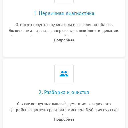
1. Первичная диагностика
Осмотр корпуса, капучинатора и заварочного блока.
Включение аппарата, проверка кодов ошибок и индикации.
Оценка работы помпы, термоблока и кофемолки на слух.
Подробнее
Измерение температуры и давления воды для выявления
локализации поломки.
2. Разборка и очистка
Снятие корпусных панелей, демонтаж заварочного
устройства, диспенсера и гидросистемы. Глубокая очистка
внутренних узлов от кофейных масел, жмыха и накипи.
Подробнее
Промывка дренажных каналов и фильтров с использованием
специализированной химии.