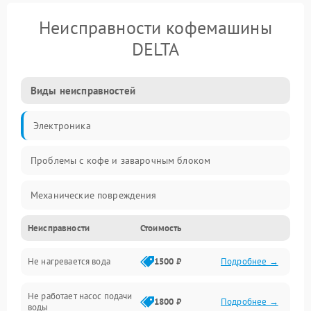
Неисправности кофемашины
DELTA
Виды неисправностей
Электроника
Проблемы с кофе и заварочным блоком
Механические повреждения
Неисправности
Стоимость
Прочие неисправности
Не нагревается вода
1500 ₽
Подробнее →
Включение и работа
Не работает насос подачи
Проблемы с водой
1800 ₽
Подробнее →
воды