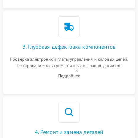
3. Глубокая дефектовка компонентов
Проверка электронной платы управления и силовых цепей.
Тестирование электромагнитных клапанов, датчиков
температуры и расходомера. Оценка степени износа
Подробнее
жерновов кофемолки, уплотнительных колец гидросистемы
и шестерней редуктора.
4. Ремонт и замена деталей