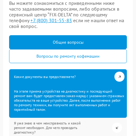
Вы можете ознакомиться с приведенными ниже
часто задаваемыми вопросами, либо обратиться в
сервисный центр “FIX-DELTA” по следующему
телефону
+7 (800) 301-55-83
если не нашли ответ на
свой вопрос.
Общие вопросы
Вопросы по ремонту кофемашин
Какие документы вы предоставляете?
На этапе приема устройства на диагностику и последующий
ремонт вам будет предоставлен заказ-наряд с указанием страховых
обязательств на ваше устройство. Далее, после выполнения работ
по ремонту техники, вы получите акт выполненных работ и
гарантийный талон.
Я уже знаю в чем неисправность и какой
ремонт необходим. Для чего проводить
диагностику?