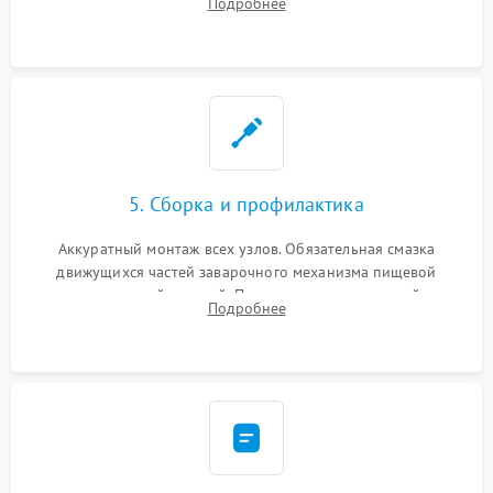
Подробнее
ring) и тефлоновых трубок для надежного устранения
протечек.
5. Сборка и профилактика
Аккуратный монтаж всех узлов. Обязательная смазка
движущихся частей заварочного механизма пищевой
силиконовой смазкой. Проведение программной
Подробнее
декальцинации и очистки системы от кофейных масел.
Надежная фиксация всех соединений.