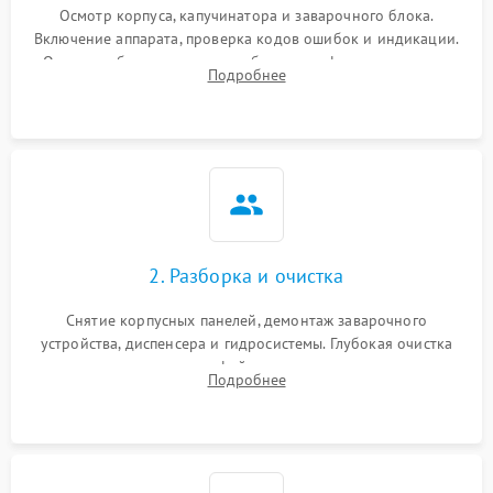
Осмотр корпуса, капучинатора и заварочного блока.
Включение аппарата, проверка кодов ошибок и индикации.
Оценка работы помпы, термоблока и кофемолки на слух.
Подробнее
Измерение температуры и давления воды для выявления
локализации поломки.
2. Разборка и очистка
Снятие корпусных панелей, демонтаж заварочного
устройства, диспенсера и гидросистемы. Глубокая очистка
внутренних узлов от кофейных масел, жмыха и накипи.
Подробнее
Промывка дренажных каналов и фильтров с использованием
специализированной химии.