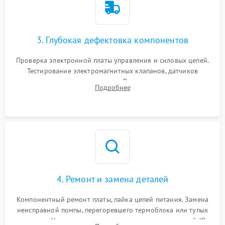
3. Глубокая дефектовка компонентов
Проверка электронной платы управления и силовых цепей.
Тестирование электромагнитных клапанов, датчиков
температуры и расходомера. Оценка степени износа
Подробнее
жерновов кофемолки, уплотнительных колец гидросистемы
и шестерней редуктора.
4. Ремонт и замена деталей
Компонентный ремонт платы, пайка цепей питания. Замена
неисправной помпы, перегоревшего термоблока или тупых
жерновов. Установка новых силиконовых уплотнителей (O-