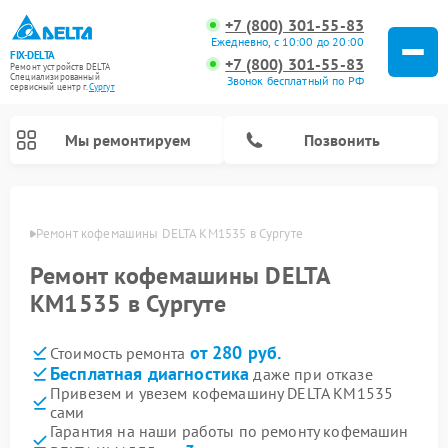
+7 (800) 301-55-83
Ежедневно, с 10:00 до 20:00
FIX-DELTA
+7 (800) 301-55-83
Ремонт устройств DELTA
Специализированный
Звонок бесплатный по РФ
cервисный центр г.
Сургут
Мы ремонтируем
Позвонить
ргуте
Ремонт кофемашины DELTA KM1535 в Сургуте
Ремонт кофемашины DELTA
Ремонт водонагревателей DELTA
Ремонт инвалидных колясок DELTA
KM1535 в Сургуте
от 280 руб.
Стоимость ремонта
Бесплатная диагностика
даже при отказе
Привезем и увезем кофемашину DELTA KM1535
сами
Гарантия на наши работы по ремонту кофемашин