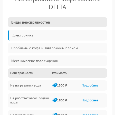
DELTA
Виды неисправностей
Электроника
Проблемы с кофе и заварочным блоком
Механические повреждения
Неисправности
Стоимость
Прочие неисправности
Не нагревается вода
1500 ₽
Подробнее →
Включение и работа
Не работает насос подачи
Проблемы с водой
1800 ₽
Подробнее →
воды
Проблемы с капучинатором и паром