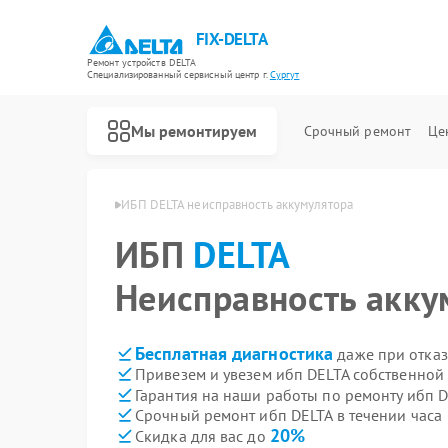
FIX-DELTA
Ремонт устройств DELTA
Специализированный cервисный центр г.
Сургут
Мы ремонтируем
Срочный ремонт
Це
ибп DELTA в Сургуте
ИБП DELTA неисправность аккумулятора
ИБП
DELTA
Ремонт водонагревателей DELTA
Ремонт инвалидных колясок DELTA
Неисправность акку
Бесплатная диагностика
даже при отказ
Привезем и увезем ибп DELTA собственной
Гарантия на наши работы по ремонту ибп 
Срочный ремонт ибп DELTA в течении часа
20%
Скидка для вас до