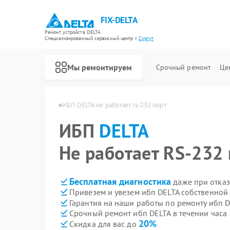
FIX-DELTA
Ремонт устройств DELTA
Специализированный cервисный центр г.
Сургут
Мы ремонтируем
Срочный ремонт
Це
ибп DELTA в Сургуте
ИБП DELTA не работает rs-232 порт
ИБП
DELTA
Ремонт водонагревателей DELTA
Ремонт инвалидных колясок DELTA
Не работает RS-232 
Бесплатная диагностика
даже при отказ
Привезем и увезем ибп DELTA собственной
Гарантия на наши работы по ремонту ибп 
Срочный ремонт ибп DELTA в течении часа
20%
Скидка для вас до