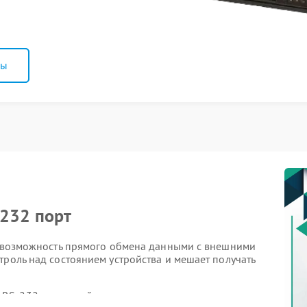
ны
-232 порт
ся возможность прямого обмена данными с внешними
троль над состоянием устройства и мешает получать
 RS-232 — главный признак неисправности.