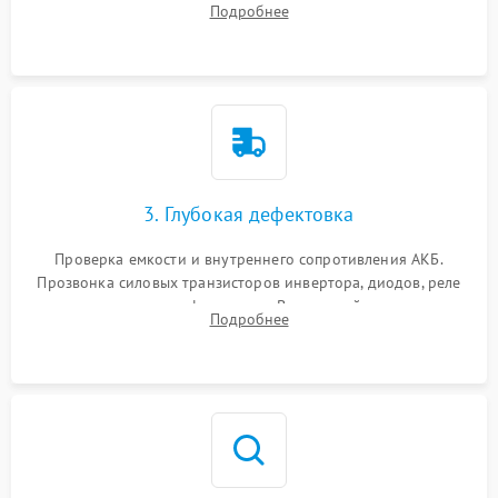
Подробнее
и кистей для предотвращения перегрева и замыканий.
3. Глубокая дефектовка
Проверка емкости и внутреннего сопротивления АКБ.
Прозвонка силовых транзисторов инвертора, диодов, реле
переключения и трансформатора. Визуальный поиск вздутых
Подробнее
конденсаторов и прогаров на печатной плате.