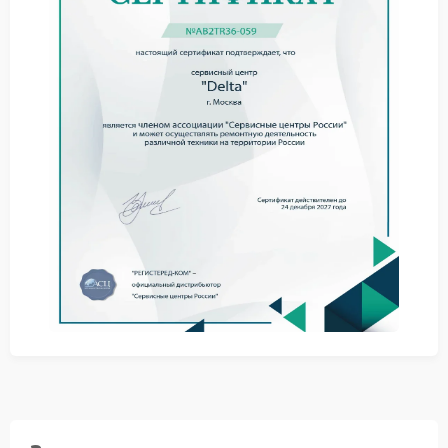
работу подключенных устройств в критический
момент. Это ставит под угрозу сохранность данных и
стабильность технологических процессов. Причина
нередко кроется в отказе реле, деградации
силовых ключей либо в сбое управляющей платы.
Что можно сделать до визита в
сервис
Отключите ИБП от сети и нагрузки, дайте ему остыть
15–20 минут.
Осмотрите кабели на предмет явных повреждений
и плотности соединений.
Проверьте, не активирован ли режим байпаса или
сервисного отключения.
Сервис Delta предлагает комплексную диагностику с
выявлением точной причины отказа. Ремонт Delta
выполняется на базе оригинальных компонентов и
заводских методик — это повышает надежность
результата.
Сервисный центр Delta располагает стендами для