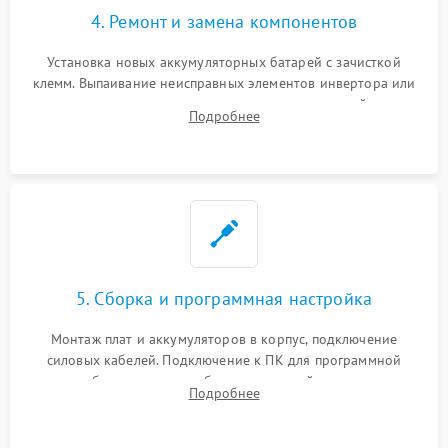
4. Ремонт и замена компонентов
Установка новых аккумуляторных батарей с зачисткой
клемм. Выпаивание неисправных элементов инвертора или
цепи зарядки и монтаж новых радиодеталей.
Подробнее
Восстановление поврежденных токоведущих дорожек и
замена реле.
5. Сборка и программная настройка
Монтаж плат и аккумуляторов в корпус, подключение
силовых кабелей. Подключение к ПК для программной
калибровки констант батареи, настройки порогов
Подробнее
срабатывания AVR и сброса счетчиков старения АКБ.