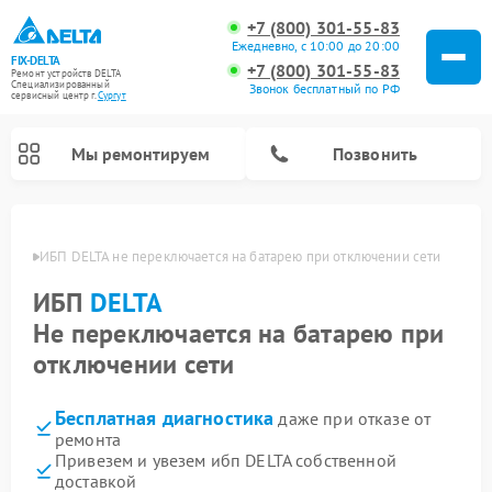
+7 (800) 301-55-83
Ежедневно, с 10:00 до 20:00
FIX-DELTA
+7 (800) 301-55-83
Ремонт устройств DELTA
Специализированный
Звонок бесплатный по РФ
cервисный центр г.
Сургут
Мы ремонтируем
Позвонить
ргуте
ИБП DELTA не переключается на батарею при отключении сети
ИБП
DELTA
Ремонт водонагревателей DELTA
Ремонт инвалидных колясок DELTA
Не переключается на батарею при
отключении сети
Бесплатная диагностика
даже при отказе от
ремонта
Привезем и увезем ибп DELTA собственной
доставкой