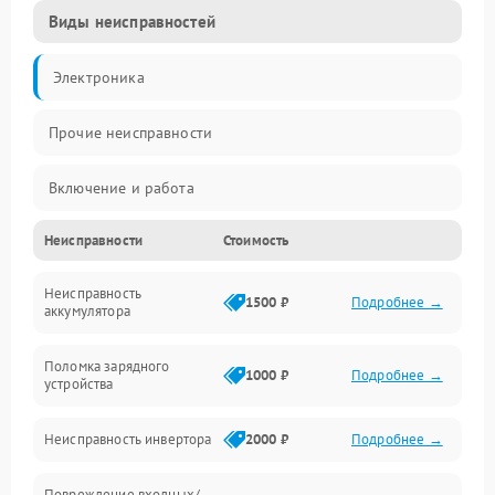
Виды неисправностей
Электроника
Прочие неисправности
Включение и работа
Неисправности
Стоимость
Работа с нагрузкой
Неисправность
Звук и индикация
1500 ₽
Подробнее →
аккумулятора
Питание и режимы
Поломка зарядного
1000 ₽
Подробнее →
устройства
Интерфейсы и связь
Неисправность инвертора
2000 ₽
Подробнее →
Температура и эксплуатация
Повреждение входных/