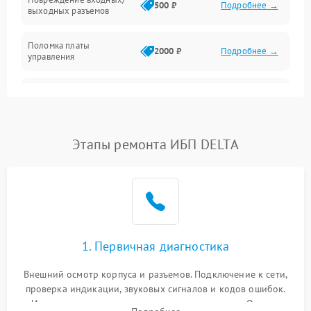
500 ₽
Подробнее →
выходных разъемов
Механические повреждения
Поломка платы
Механика
2000 ₽
Подробнее →
управления
Неисправность
3000 ₽
Подробнее →
трансформатора
Повреждение
Этапы ремонта ИБП DELTA
500 ₽
Подробнее →
конденсаторов
Поломка предохранителя
100 ₽
Подробнее →
Неисправность системы
1000 ₽
Подробнее →
охлаждения
1. Первичная диагностика
Неисправность
500 ₽
Подробнее →
Внешний осмотр корпуса и разъемов. Подключение к сети,
индикаторов
проверка индикации, звуковых сигналов и кодов ошибок.
Измерение входного и выходного напряжения. Оценка
Поломка фильтров