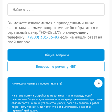
Вы можете ознакомиться с приведенными ниже
часто задаваемыми вопросами, либо обратиться в
сервисный центр “FIX-DELTA” по следующему
телефону
+7 (800) 301-55-83
если не нашли ответ на
свой вопрос.
Общие вопросы
Вопросы по ремонту ИБП
Какие документы вы предоставляете?
На этапе приема устройства на диагностику и последующий
ремонт вам будет предоставлен заказ-наряд с указанием страховых
обязательств на ваше устройство. Далее, после выполнения работ
по ремонту техники, вы получите акт выполненных работ и
гарантийный талон.