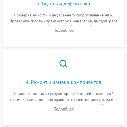
3. Глубокая дефектовка
Поломка системы защиты
1000 ₽
Подробнее →
от перегрузок
Проверка емкости и внутреннего сопротивления АКБ.
Прозвонка силовых транзисторов инвертора, диодов, реле
Неисправность системы
переключения и трансформатора. Визуальный поиск вздутых
Подробнее
защиты от короткого
1500 ₽
Подробнее →
конденсаторов и прогаров на печатной плате.
замыкания
Повреждение системы
1000 ₽
Подробнее →
защиты от перегрева
Неисправность системы
защиты от
1500 ₽
Подробнее →
перенапряжения
4. Ремонт и замена компонентов
Установка новых аккумуляторных батарей с зачисткой
клемм. Выпаивание неисправных элементов инвертора или
цепи зарядки и монтаж новых радиодеталей.
Подробнее
Восстановление поврежденных токоведущих дорожек и
замена реле.