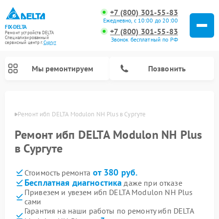
+7 (800) 301-55-83
Ежедневно, с 10:00 до 20:00
FIX-DELTA
+7 (800) 301-55-83
Ремонт устройств DELTA
Специализированный
Звонок бесплатный по РФ
cервисный центр г.
Сургут
Мы ремонтируем
Позвонить
ргуте
Ремонт ибп DELTA Modulon NH Plus в Сургуте
Ремонт ибп DELTA Modulon NH Plus
Ремонт водонагревателей DELTA
Ремонт инвалидных колясок DELTA
в Сургуте
от 380 руб.
Стоимость ремонта
Бесплатная диагностика
даже при отказе
Привезем и увезем ибп DELTA Modulon NH Plus
сами
Гарантия на наши работы по ремонту ибп DELTA