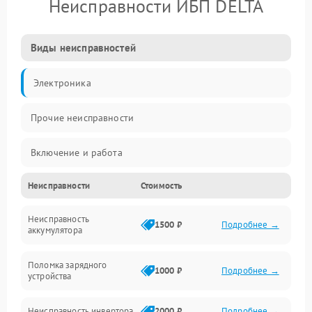
Неисправности ИБП DELTA
Виды неисправностей
Электроника
Прочие неисправности
Включение и работа
Неисправности
Стоимость
Работа с нагрузкой
Неисправность
Звук и индикация
1500 ₽
Подробнее →
аккумулятора
Питание и режимы
Поломка зарядного
1000 ₽
Подробнее →
устройства
Интерфейсы и связь
Неисправность инвертора
2000 ₽
Подробнее →