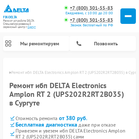
+7 (800) 301-55-83
Ежедневно, с 10:00 до 20:00
FIX-DELTA
+7 (800) 301-55-83
Ремонт устройств DELTA
Специализированный
Звонок бесплатный по РФ
cервисный центр г.
Сургут
Мы ремонтируем
Позвонить
ргуте
Ремонт ибп DELTA Electronics Amplon RT 2 (UPS202R2RT2B035) в Сургу
Ремонт ибп DELTA Electronics
Ремонт водонагревателей DELTA
Ремонт инвалидных колясок DELTA
Amplon RT 2 (UPS202R2RT2B035)
в Сургуте
от 380 руб.
Стоимость ремонта
Бесплатная диагностика
даже при отказе
Привезем и увезем ибп DELTA Electronics Amplon
RT 2 (UPS202R2RT2B035) сами