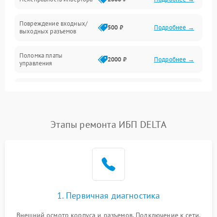
Температура и эксплуатация
Повреждение входных/
500 ₽
Подробнее →
выходных разъемов
Механические повреждения
Поломка платы
Механика
2000 ₽
Подробнее →
управления
Неисправность
3000 ₽
Подробнее →
трансформатора
Повреждение
Этапы ремонта ИБП DELTA
500 ₽
Подробнее →
конденсаторов
Поломка предохранителя
100 ₽
Подробнее →
Неисправность системы
1000 ₽
Подробнее →
охлаждения
1. Первичная диагностика
Неисправность
500 ₽
Подробнее →
Внешний осмотр корпуса и разъемов. Подключение к сети,
индикаторов