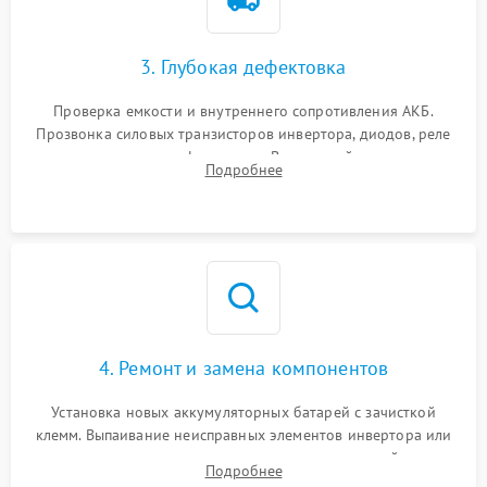
Неисправность системы
1500 ₽
Подробнее →
зарядки
3. Глубокая дефектовка
Поломка системы защиты
1000 ₽
Подробнее →
от перегрузок
Проверка емкости и внутреннего сопротивления АКБ.
Прозвонка силовых транзисторов инвертора, диодов, реле
Неисправность системы
переключения и трансформатора. Визуальный поиск вздутых
Подробнее
защиты от короткого
1500 ₽
Подробнее →
конденсаторов и прогаров на печатной плате.
замыкания
Повреждение системы
1000 ₽
Подробнее →
защиты от перегрева
Неисправность системы
защиты от
1500 ₽
Подробнее →
перенапряжения
4. Ремонт и замена компонентов
Установка новых аккумуляторных батарей с зачисткой
клемм. Выпаивание неисправных элементов инвертора или
цепи зарядки и монтаж новых радиодеталей.
Подробнее
Восстановление поврежденных токоведущих дорожек и