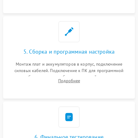
замена реле.
5. Сборка и программная настройка
Монтаж плат и аккумуляторов в корпус, подключение
силовых кабелей. Подключение к ПК для программной
калибровки констант батареи, настройки порогов
Подробнее
срабатывания AVR и сброса счетчиков старения АКБ.
6. Финальное тестирование