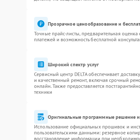
Неисправность системы защиты от
60 мин
1 год
короткого замыкания
Прозрачное ценообразование и бесплат
Повреждение системы защиты от
60 мин
1 год
перегрева
Точные прайс-листы, предварительная оценка 
платежей и возможность бесплатной консульта
Неисправность системы защиты от
60 мин
1 год
перенапряжения
Широкий спектр услуг
Сервисный центр DELTA обеспечивает доставку
и качественный ремонт, включая срочный ремон
онлайн. Также предоставляется постгарантий
техники
Оригинальные программные решение и
Использование официальных прошивок и инстр
пользовательскими данными: резервное копи
восстановление информации при необходимо