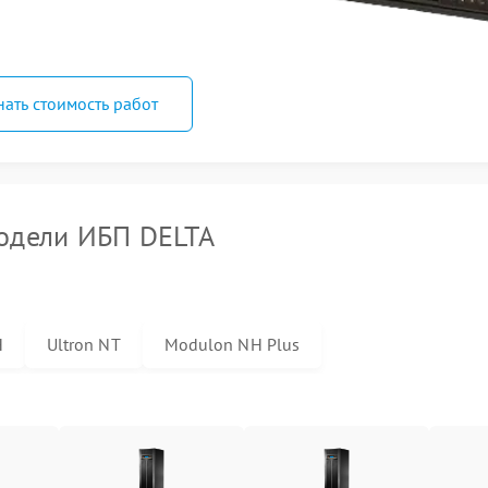
нать стоимость работ
одели ИБП DELTA
H
Ultron NT
Modulon NH Plus