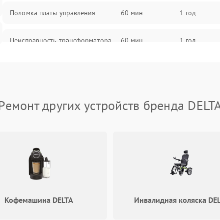
Поломка платы управления
60 мин
1 год
Неисправность трансформатора
60 мин
1 год
Повреждение конденсаторов
60 мин
1 год
Поломка предохранителя
60 мин
1 год
Ремонт других устройств бренда DELT
Неисправность системы
60 мин
1 год
охлаждения
Неисправность индикаторов
60 мин
1 год
Поломка фильтров (EMI/EMC)
60 мин
1 год
Кофемашина DELTA
Инвалидная коляска DE
Неисправность системы защиты
60 мин
1 год