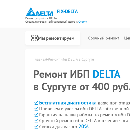
FIX-DELTA
Ремонт устройств DELTA
Специализированный cервисный центр г.
Сургут
Мы ремонтируем
Срочный ремонт
Це
Главная
Ремонт ибп DELTA в Сургуте
Ремонт ИБП
DELTA
Ремонт водонагревателей DELTA
Ремонт инвалидных колясок DELTA
в Сургуте от 400 руб
Бесплатная диагностика
даже при отказ
Привезем и увезем ибп DELTA собственной
Гарантия на наши работы по ремонту ибп 
Срочный ремонт ибп DELTA в течении часа
20%
Скидка для вас до