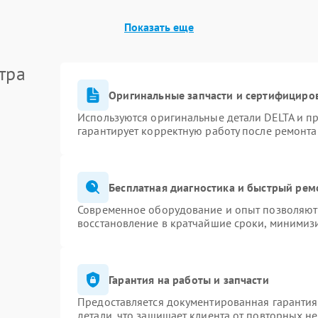
Показать еще
Неисправность системы
60 мин
1 год
стабилизации
тра
Поломка системы автоматического
60 мин
1 год
переключения
Оригинальные запчасти и сертифициро
Используются оригинальные детали DELTA и п
гарантирует корректную работу после ремонта
Неисправность системы
60 мин
1 год
мониторинга
Повреждение внутренних
Бесплатная диагностика и быстрый рем
60 мин
1 год
проводов
Современное оборудование и опыт позволяют 
восстановление в кратчайшие сроки, минимизи
Неисправность системы зарядки
60 мин
1 год
Поломка системы защиты от
Гарантия на работы и запчасти
60 мин
1 год
перегрузок
Предоставляется документированная гаранти
детали, что защищает клиента от повторных н