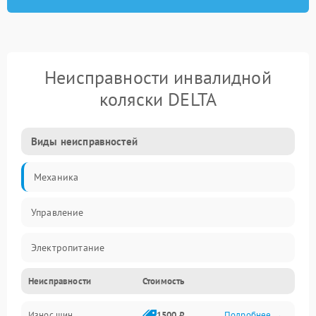
Неисправности инвалидной
коляски DELTA
Виды неисправностей
Механика
Управление
Электропитание
Неисправности
Стоимость
Привод
Износ шин
1500 ₽
Подробнее →