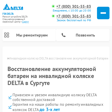
+7 (800) 301-55-83
Ежедневно, с 10:00 до 20:00
FIX-DELTA
+7 (800) 301-55-83
Ремонт устройств DELTA
Специализированный
Звонок бесплатный по РФ
cервисный центр г.
Сургут
Мы ремонтируем
Позвонить
ргуте
Инвалидная коляска DELTA восстановление аккумуляторной батареи
Восстановление аккумуляторной
Ремонт водонагревателей DELTA
батареи на инвалидной коляске
DELTA в Сургуте
Привезем и увезем инвалидную коляску DELTA
собственной доставкой
Гарантия на наши работы по ремонту инвалидных
до 3-х лет
колясок DELTA