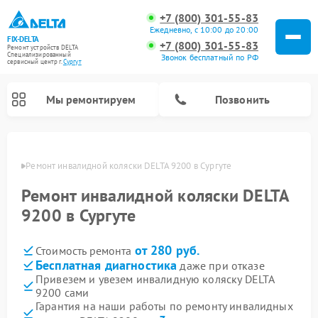
+7 (800) 301-55-83
Ежедневно, с 10:00 до 20:00
FIX-DELTA
+7 (800) 301-55-83
Ремонт устройств DELTA
Специализированный
Звонок бесплатный по РФ
cервисный центр г.
Сургут
Мы ремонтируем
Позвонить
ргуте
Ремонт инвалидной коляски DELTA 9200 в Сургуте
Ремонт инвалидной коляски DELTA
Ремонт водонагревателей DELTA
9200 в Сургуте
от 280 руб.
Стоимость ремонта
Бесплатная диагностика
даже при отказе
Привезем и увезем инвалидную коляску DELTA
9200 сами
Гарантия на наши работы по ремонту инвалидных