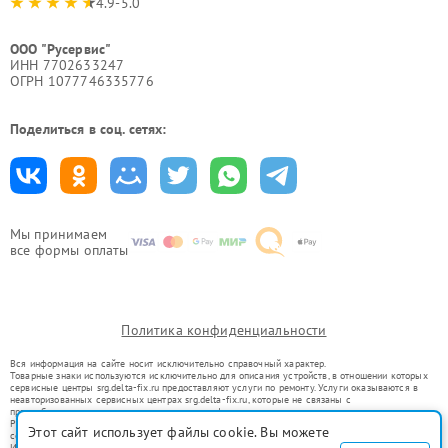
4.9-5.0
ООО "Русервис"
ИНН 7702633247
ОГРН 1077746335776
Поделиться в соц. сетях:
Мы принимаем
все формы оплаты
Политика конфиденциальности
Вся информация на сайте носит исключительно справочный характер.
Товарные знаки используются исключительно для описания устройств, в отношении которых
сервисные центры srg.delta-fix.ru предоставляют услуги по ремонту. Услуги оказываются в
неавторизованных сервисных центрах srg.delta-fix.ru, которые не связаны с
правообладателями товарных знаков или их официальными представителями.
Ремонт осуществляется для устройств, уже введенных в гражданский оборот в соответствии
Этот сайт использует файлы cookie. Вы можете
со статьей 1487 ГК РФ.
Использование товарных знаков не преследует цели индивидуализации услуг или введения