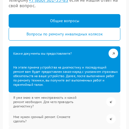
телефону
+7 (800) 301-55-83
если не нашли ответ на
свой вопрос.
Общие вопросы
Вопросы по ремонту инвалидных колясок
Какие документы вы предоставляете?
На этапе приема устройства на диагностику и последующий
ремонт вам будет предоставлен заказ-наряд с указанием страховых
обязательств на ваше устройство. Далее, после выполнения работ
по ремонту техники, вы получите акт выполненных работ и
гарантийный талон.
Я уже знаю в чем неисправность и какой
ремонт необходим. Для чего проводить
диагностику?
Мне нужен срочный ремонт. Сможете
сделать?